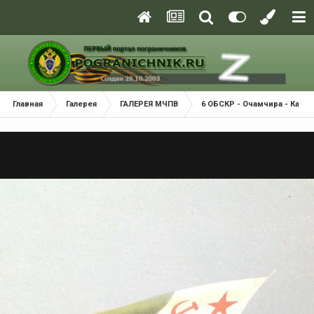
Главная
Галерея
ГАЛЕРЕЯ МЧПВ
6 ОБСКР - Очамчира - Касп