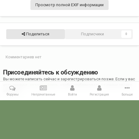
Просмотр полной EXIF информации
Поделиться
Подписчики
0
Комментариев нет
Присоединяйтесь к обсуждению
Вы можете написать сейчас и зарегистрироваться позже. Если у вас
есть аккаунт,
авторизуйтесь
, чтобы опубликовать от имени своего
аккаунта.
Форумы
Непрочитанные
Войти
Регистрация
Больше
Добавить комментарий...
Главная
Галерея
ВСТРЕЧИ ФОРУМЧАН
Именины ПОГРАНИЧН