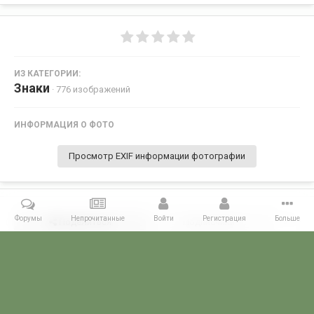
ИЗ КАТЕГОРИИ:
Знаки
· 776 изображений
ИНФОРМАЦИЯ О ФОТО
Просмотр EXIF информации фотографии
Форумы
Непрочитанные
Войти
Регистрация
Больше
Поделиться
Подписчики
0
Комментариев нет
Главная
Галерея
ПОГРАНИЧНЫЕ КОЛЛЕКЦИИ
Знаки
Отл