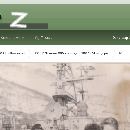
Книга памяти
Поиск
Уже зар
СКР - Камчатка
ПСКР "Имени XXV съезда КПСС" - "Анадырь"
16