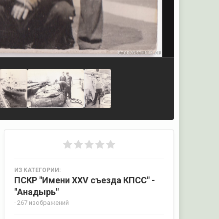
ИЗ КАТЕГОРИИ:
ПСКР "Имени XXV съезда КПСС" -
"Анадырь"
· 267 изображений