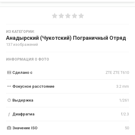
ИЗ КАТЕГОРИИ:
Анадырский (Чукотский) Пограничный Отряд
·
137 изображений
ИНФОРМАЦИЯ О ФОТО
Сделано с
ZTE ZTE T610
Фокусное расстояние
3.2 mm
Выдержка
1/261
f
Диафрагма
f/2.3
Значение ISO
50