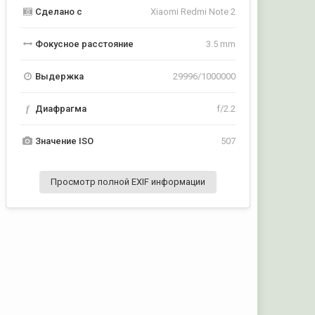
Сделано с
Xiaomi Redmi Note 2
Фокусное расстояние
3.5 mm
Выдержка
29996/1000000
f
Диафрагма
f/2.2
Значение ISO
507
Просмотр полной EXIF информации