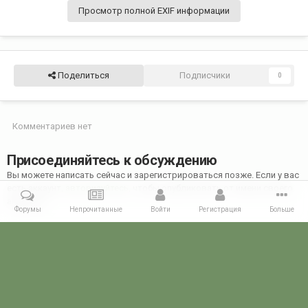
Просмотр полной EXIF информации
Поделиться
Подписчики
0
Комментариев нет
Присоединяйтесь к обсуждению
Вы можете написать сейчас и зарегистрироваться позже. Если у вас
есть аккаунт,
авторизуйтесь
, чтобы опубликовать от имени своего
аккаунта.
Форумы
Непрочитанные
Войти
Регистрация
Больше
Добавить комментарий...
Главная
Галерея
28 МАЯ - ДЕНЬ ПОГРАНИЧНИКА!
28 мая 2019