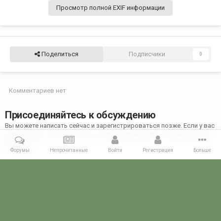
Просмотр полной EXIF информации
Поделиться
Подписчики
0
Комментариев нет
Присоединяйтесь к обсуждению
Вы можете написать сейчас и зарегистрироваться позже. Если у вас
есть аккаунт,
авторизуйтесь
, чтобы опубликовать от имени своего
аккаунта.
Форумы
Непрочитанные
Войти
Регистрация
Больше
Добавить комментарий...
Главная
Галерея
28 МАЯ - ДЕНЬ ПОГРАНИЧНИКА!
28 мая 2018