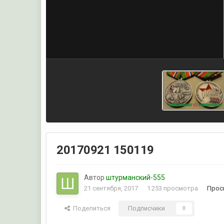
20170921 150119
Автор
штурманский-555
21 сентября, 2017
1 253 просмотра
Прос
Поделиться
Подписчики
0