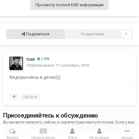
Просмотр полной EXIF информации
Поделиться
Подписчики
0
ПАК
1 779
Опубликовано
11 сентября, 2015
Федорыч весь в делах)))
Цитата
Присоединяйтесь к обсуждению
Вы можете написать сейчас и зарегистрироваться позже. Если у вас
есть аккаунт,
авторизуйтесь
, чтобы опубликовать от имени своего
аккаунта.
Форумы
Непрочитанные
Войти
Регистрация
Больше