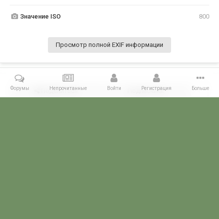
Значение ISO
800
Просмотр полной EXIF информации
Форумы
Непрочитанные
Войти
Регистрация
Больше
Поделиться
Подписчики
1
Комментариев нет
Главная
Галерея
28 МАЯ - ДЕНЬ ПОГРАНИЧНИКА!
Балаклава 2
POGRANICHNIK.ru
Powered by Invision Community