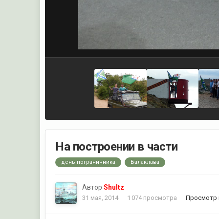
На построении в части
день пограничника
Балаклава
Автор
Shultz
31 мая, 2014
1 074 просмотра
Просмотр 