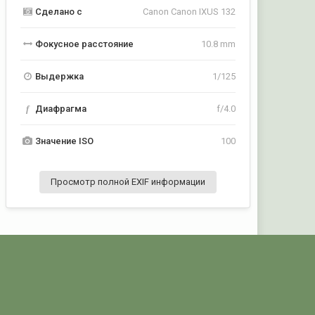
Сделано с
Canon Canon IXUS 132
Фокусное расстояние
10.8 mm
Выдержка
1/125
f
Диафрагма
f/4.0
Значение ISO
100
Просмотр полной EXIF информации
Активность