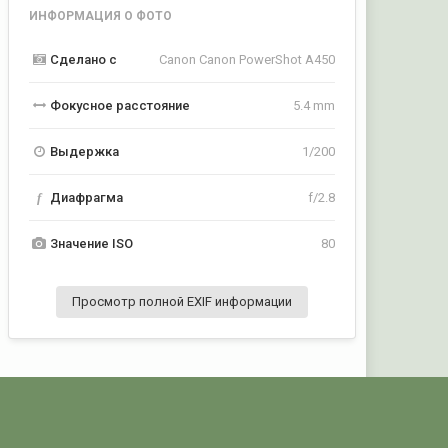
ИНФОРМАЦИЯ О ФОТО
Сделано с
Canon Canon PowerShot A450
Фокусное расстояние
5.4 mm
Выдержка
1/200
f
Диафрагма
f/2.8
Значение ISO
80
Просмотр полной EXIF информации