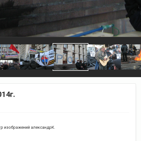
014г.
р изображений александрК.