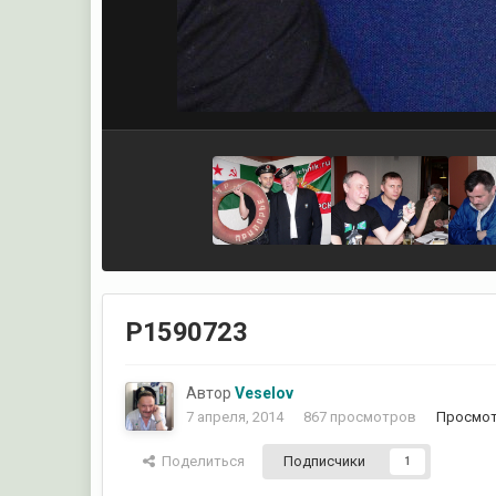
P1590723
Автор
Veselov
7 апреля, 2014
867 просмотров
Просмот
Поделиться
Подписчики
1