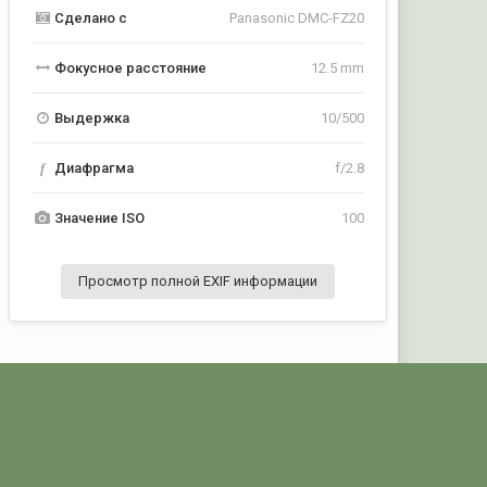
Сделано с
Panasonic DMC-FZ20
Фокусное расстояние
12.5 mm
Выдержка
10/500
f
Диафрагма
f/2.8
Значение ISO
100
Просмотр полной EXIF информации
Активность