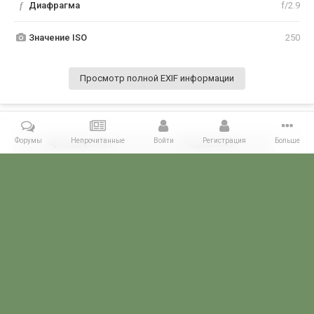
f
Диафрагма
f/2.9
Значение ISO
250
Просмотр полной EXIF информации
Форумы
Непрочитанные
Войти
Регистрация
Больше
Поделиться
Подписчики
1
Комментариев нет
Главная
Галерея
ГАЛЕРЕЯ МЧПВ
14 ОБСКР – Казакевичево
POGRANICHNIK.ru
Powered by Invision Community