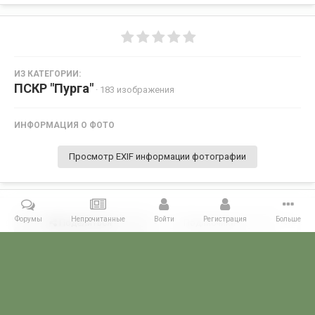
ИЗ КАТЕГОРИИ:
ПСКР "Пурга"
· 183 изображения
ИНФОРМАЦИЯ О ФОТО
Просмотр EXIF информации фотографии
Форумы
Непрочитанные
Войти
Регистрация
Больше
Поделиться
Подписчики
0
Комментариев нет
Главная
Галерея
ГАЛЕРЕЯ МЧПВ
1 дивизия ПСКР - Камчатка