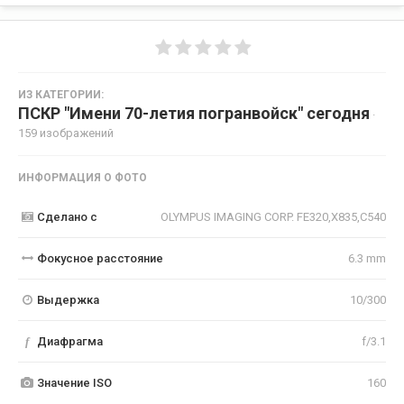
ИЗ КАТЕГОРИИ:
ПСКР "Имени 70-летия погранвойск" сегодня
·
159 изображений
ИНФОРМАЦИЯ О ФОТО
Сделано с
OLYMPUS IMAGING CORP. FE320,X835,C540
Фокусное расстояние
6.3 mm
Выдержка
10/300
f
Диафрагма
f/3.1
Значение ISO
160