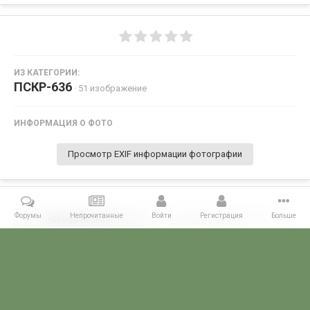
ИЗ КАТЕГОРИИ:
ПСКР-636
· 51 изображение
ИНФОРМАЦИЯ О ФОТО
Просмотр EXIF информации фотографии
Форумы
Непрочитанные
Войти
Регистрация
Больше
Поделиться
Подписчики
0
Комментариев нет
Главная
Галерея
ГАЛЕРЕЯ МЧПВ
5 ОБСКР - Балаклава
П