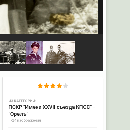
ИЗ КАТЕГОРИИ:
ПСКР "Имени XXVII съезда КПСС" -
"Орелъ"
· 724 изображения