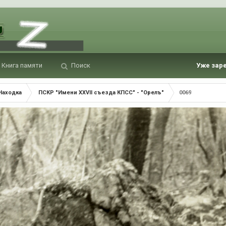
Книга памяти
Поиск
Уже зар
Находка
ПСКР "Имени XXVII съезда КПСС" - "Орелъ"
0069