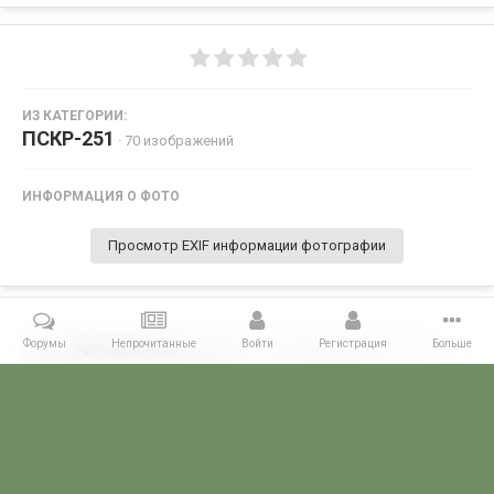
ИЗ КАТЕГОРИИ:
ПСКР-251
· 70 изображений
ИНФОРМАЦИЯ О ФОТО
Просмотр EXIF информации фотографии
Форумы
Непрочитанные
Войти
Регистрация
Больше
Поделиться
Подписчики
0
Комментариев нет
Главная
Галерея
ГАЛЕРЕЯ МЧПВ
5 ОБСКР - Балаклава
П