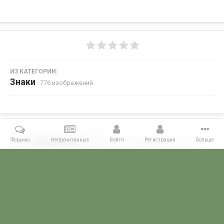
ИЗ КАТЕГОРИИ:
Знаки
· 776 изображений
Форумы
Непрочитанные
Войти
Регистрация
Больше
Поделиться
Подписчики
0
Комментариев нет
Главная
Галерея
ПОГРАНИЧНЫЕ КОЛЛЕКЦИИ
Знаки
ПСК