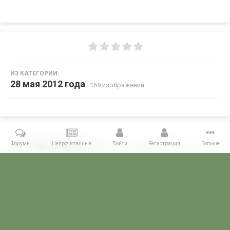
ИЗ КАТЕГОРИИ:
28 мая 2012 года
· 169 изображений
Форумы
Непрочитанные
Войти
Регистрация
Больше
Поделиться
Подписчики
0
Комментариев нет
Главная
Галерея
28 МАЯ - ДЕНЬ ПОГРАНИЧНИКА!
28 мая 2012