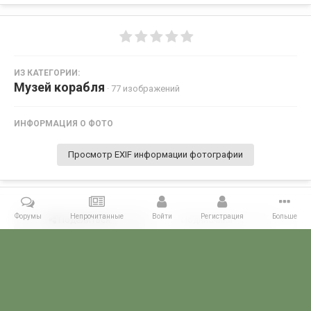
ИЗ КАТЕГОРИИ:
Музей корабля
· 77 изображений
ИНФОРМАЦИЯ О ФОТО
Просмотр EXIF информации фотографии
Форумы
Непрочитанные
Войти
Регистрация
Больше
Поделиться
Подписчики
0
Комментариев нет
Главная
Галерея
ГАЛЕРЕЯ МЧПВ
1 дивизия ПСКР - Камчатка