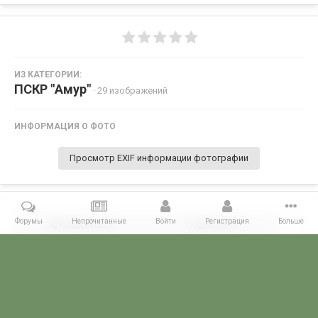
ИЗ КАТЕГОРИИ:
ПСКР "Амур"
· 29 изображений
ИНФОРМАЦИЯ О ФОТО
Просмотр EXIF информации фотографии
Форумы
Непрочитанные
Войти
Регистрация
Больше
Поделиться
Подписчики
1
Комментариев нет
Главная
Галерея
ГАЛЕРЕЯ МЧПВ
8 ОБСКР - Шикотан
ПС