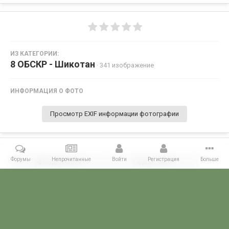
ИЗ КАТЕГОРИИ:
8 ОБСКР - Шикотан
· 341 изображение
ИНФОРМАЦИЯ О ФОТО
Просмотр EXIF информации фотографии
Форумы
Непрочитанные
Войти
Регистрация
Больше
Поделиться
Подписчики
1
Комментариев нет
Главная
Галерея
ГАЛЕРЕЯ МЧПВ
8 ОБСКР - Шикотан
Иго