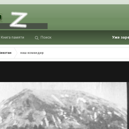
Книга памяти
Поиск
Уже зар
Шикотан
наш командир