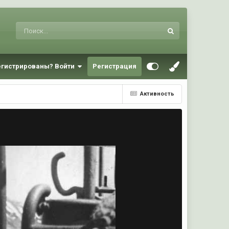
егистрированы? Войти
Регистрация
Активность