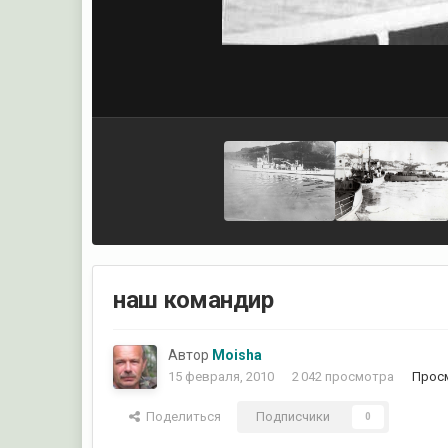
наш командир
Автор
Moisha
15 февраля, 2010
2 042 просмотра
Прос
Поделиться
Подписчики
0