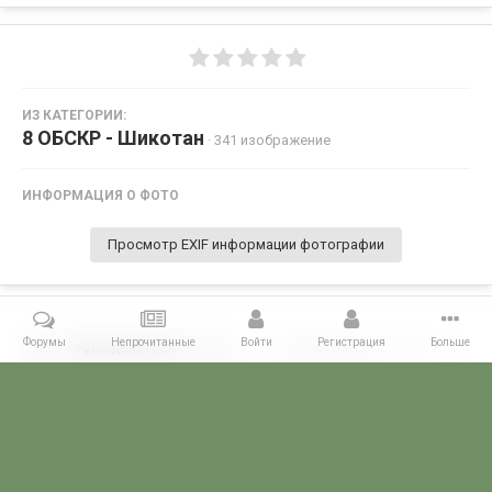
ИЗ КАТЕГОРИИ:
8 ОБСКР - Шикотан
· 341 изображение
ИНФОРМАЦИЯ О ФОТО
Просмотр EXIF информации фотографии
Форумы
Непрочитанные
Войти
Регистрация
Больше
Поделиться
Подписчики
0
Комментариев нет
Главная
Галерея
ГАЛЕРЕЯ МЧПВ
8 ОБСКР - Шикотан
Шик