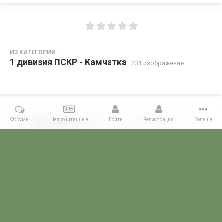
ИЗ КАТЕГОРИИ:
1 дивизия ПСКР - Камчатка
· 231 изображение
Форумы
Непрочитанные
Войти
Регистрация
Больше
Поделиться
Подписчики
0
Комментариев нет
Главная
Галерея
ГАЛЕРЕЯ МЧПВ
1 дивизия ПСКР - Камчатка
POGRANICHNIK.ru
Powered by Invision Community