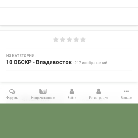
ИЗ КАТЕГОРИИ:
10 ОБСКР - Владивосток
· 217 изображений
Форумы
Непрочитанные
Войти
Регистрация
Больше
Поделиться
Подписчики
0
Комментариев нет
Главная
Галерея
ГАЛЕРЕЯ МЧПВ
10 ОБСКР - Владивосток