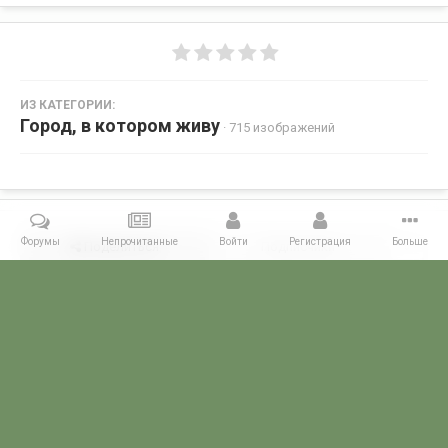
ИЗ КАТЕГОРИИ:
Город, в котором живу
· 715 изображений
Форумы
Непрочитанные
Войти
Регистрация
Больше
Поделиться
Подписчики
0
Комментариев нет
Главная
Галерея
ФОТОГАЛЕРЕЯ ГРАЖДАНСКИХ БУДНЕЙ
Горо
POGRANICHNIK.ru
Powered by Invision Community