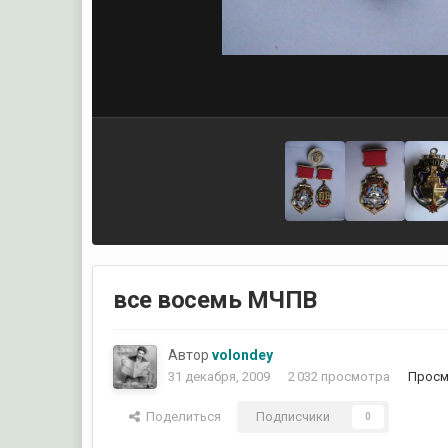
все восемь МЧПВ
Автор
volondey
31 декабря, 2009
2 032 просмотра
Просм
Поделиться
Подписчики
0