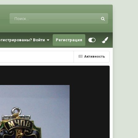
егистрированы? Войти
Регистрация
Активность