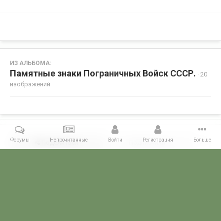
ИЗ АЛЬБОМА:
Памятные знаки Пограничных Войск СССР.
· 20
изображений
Форумы
Непрочитанные
Войти
Регистрация
Больше
Поделиться
Подписчики
0
Комментариев нет
Главная
Галерея
Пользовательские альбомы
Памятные зна