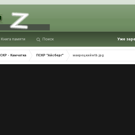
Книга памяти
Поиск
Уже зар
СКР - Камчатка
ПСКР "Айсберг"
макрецкийwtb.jpg