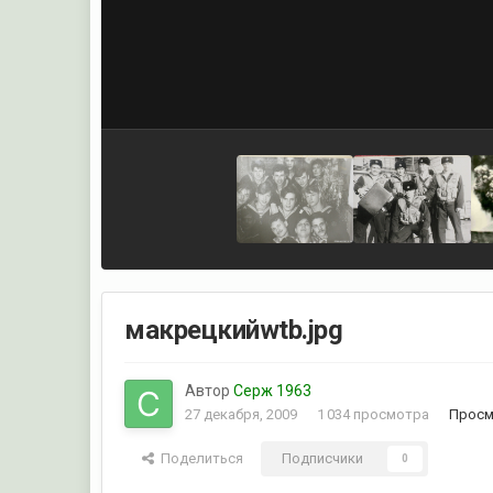
макрецкийwtb.jpg
Автор
Серж 1963
27 декабря, 2009
1 034 просмотра
Просм
Поделиться
Подписчики
0