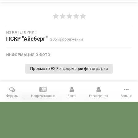
ИЗ КАТЕГОРИИ:
ПСКР "Айсберг"
· 306 изображений
ИНФОРМАЦИЯ О ФОТО
Просмотр EXIF информации фотографии
Форумы
Непрочитанные
Войти
Регистрация
Больше
Поделиться
Подписчики
0
Комментариев нет
Главная
Галерея
ГАЛЕРЕЯ МЧПВ
1 дивизия ПСКР - Камчатка