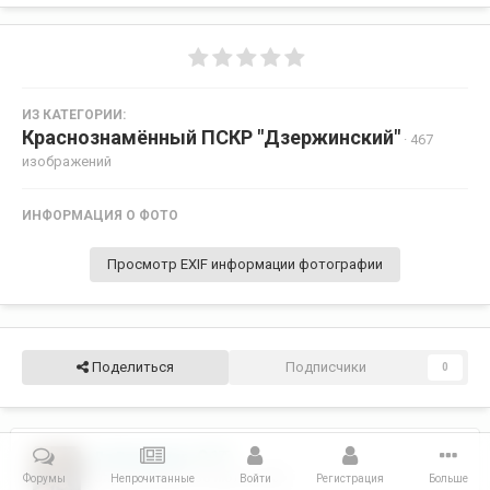
ИЗ КАТЕГОРИИ:
Краснознамённый ПСКР "Дзержинский"
· 467
изображений
ИНФОРМАЦИЯ О ФОТО
Просмотр EXIF информации фотографии
Поделиться
Подписчики
0
Дз Владимир
375
Опубликовано
30 июля, 2009
Форумы
Непрочитанные
Войти
Регистрация
Больше