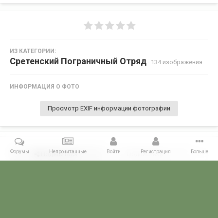
ИЗ КАТЕГОРИИ:
Сретенский Пограничный Отряд
· 134 изображения
ИНФОРМАЦИЯ О ФОТО
Просмотр EXIF информации фотографии
Форумы
Непрочитанные
Войти
Регистрация
Больше
Поделиться
Подписчики
0
Комментариев нет
Главная
Галерея
ПОГРАНГАЛЕРЕЯ
КЗабПО
Сретенский 