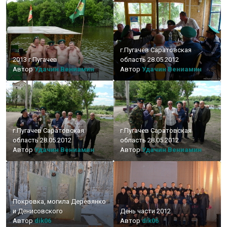
г.Пугачев Саратовская
2013 г.Пугачев
область 28.05.2012
Автор
Удачин Вениамин
Автор
Удачин Вениамин
г.Пугачев Саратовская
г.Пугачев Саратовская
область 28.05.2012
область 28.05.2012
Автор
Удачин Вениамин
Автор
Удачин Вениамин
Покровка, могила Деревянко
и Денисовского
День части 2012
Автор
dik06
Автор
dik06