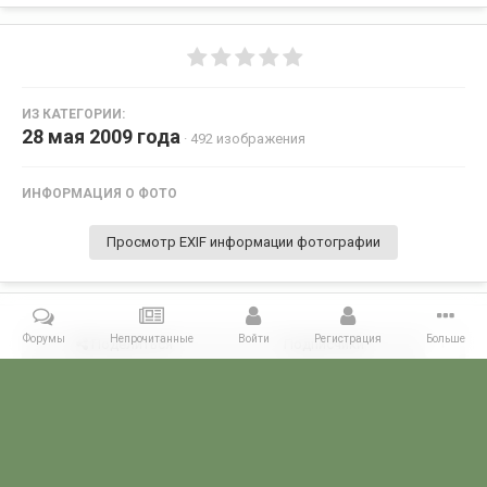
ИЗ КАТЕГОРИИ:
28 мая 2009 года
· 492 изображения
ИНФОРМАЦИЯ О ФОТО
Просмотр EXIF информации фотографии
Форумы
Непрочитанные
Войти
Регистрация
Больше
Поделиться
Подписчики
1
Комментариев нет
Главная
Галерея
28 МАЯ - ДЕНЬ ПОГРАНИЧНИКА!
28 мая 2009