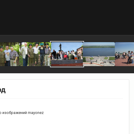
од
 изображений mayonez