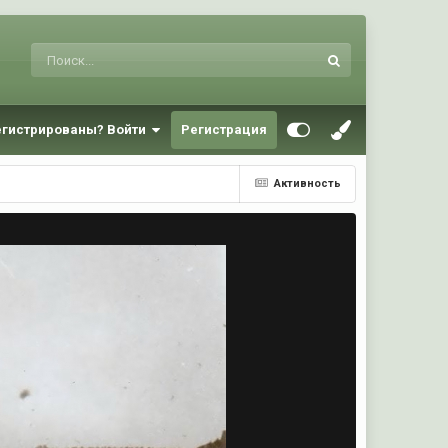
егистрированы? Войти
Регистрация
Активность