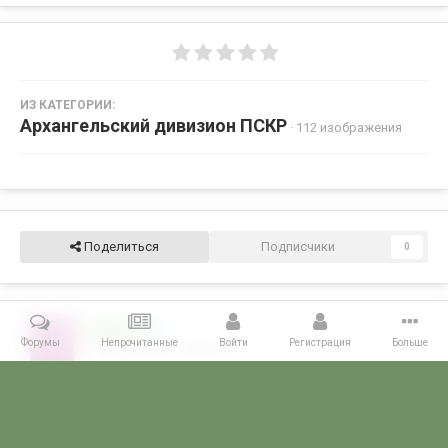
ИЗ КАТЕГОРИИ:
Архангельский дивизион ПСКР
· 112 изображения
Поделиться
Подписчики
0
voha022
2
Форумы
Непрочитанные
Войти
Регистрация
Больше
Опубликовано
3 мая, 2012
Это ПКО-494 в 2005 г. на ходовых испытаниях.