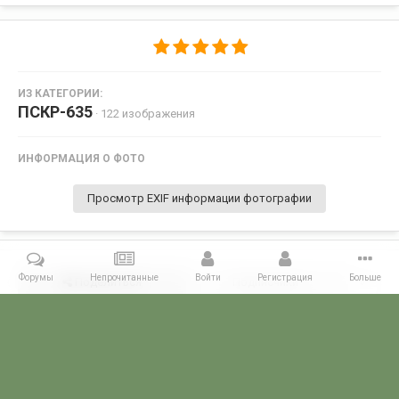
ИЗ КАТЕГОРИИ:
ПСКР-635
· 122 изображения
ИНФОРМАЦИЯ О ФОТО
Просмотр EXIF информации фотографии
Форумы
Непрочитанные
Войти
Регистрация
Больше
Поделиться
Подписчики
0
Комментариев нет
Главная
Галерея
ГАЛЕРЕЯ МЧПВ
5 ОБСКР - Балаклава
П