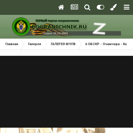
Главная
Галерея
ГАЛЕРЕЯ МЧПВ
6 ОБСКР - Очамчира - Касп