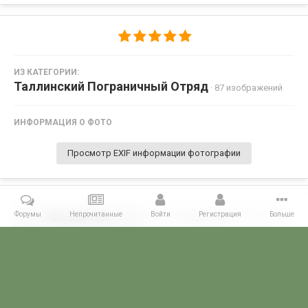
ИЗ КАТЕГОРИИ:
Таллинский Пограничный Отряд
· 87 изображений
ИНФОРМАЦИЯ О ФОТО
Просмотр EXIF информации фотографии
Форумы
Непрочитанные
Войти
Регистрация
Больше
Поделиться
Подписчики
0
Комментариев нет
Главная
Галерея
ПОГРАНГАЛЕРЕЯ
КППО
Таллинский По