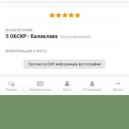
ИЗ КАТЕГОРИИ:
5 ОБСКР - Балаклава
· 223 изображения
ИНФОРМАЦИЯ О ФОТО
Просмотр EXIF информации фотографии
Форумы
Непрочитанные
Войти
Регистрация
Больше
Поделиться
Подписчики
0
Комментариев нет
Главная
Галерея
ГАЛЕРЕЯ МЧПВ
5 ОБСКР - Балаклава
25