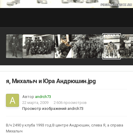
я, Михалыч и Юра Андрюшин.jpg
Автор
andrch73
22 марта, 2009
2 606 просмотров
Просмотр изображений andrch73
В/ч 2490 у клуба 1993 год В центре Андрюшин, слева Я, а справа
Михалыч