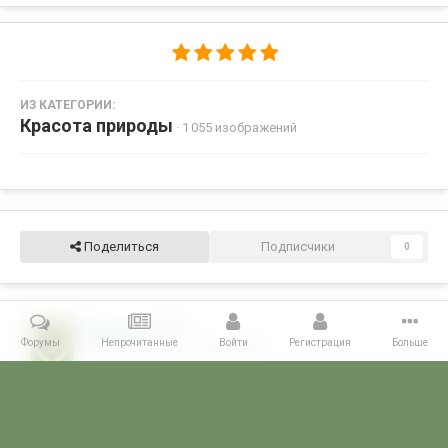
ИЗ КАТЕГОРИИ:
Красота природы
· 1 055 изображений
Поделиться
Подписчики
0
Владимир
415
Форумы
Непрочитанные
Войти
Регистрация
Больше
Опубликовано
21 марта, 2009
Красотища какая.