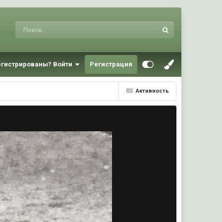
егистрированы? Войти
Регистрация
Активность