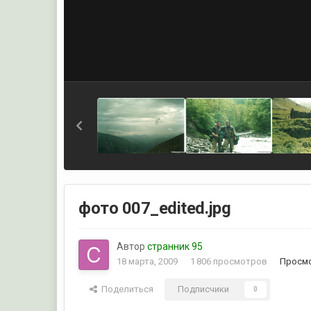
фото 007_edited.jpg
Автор
странник 95
18 марта, 2009
1 806 просмотров
Просмо
Поделиться
Подписчики
0