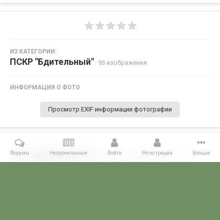
ИЗ КАТЕГОРИИ:
ПСКР "Бдительный"
· 93 изображения
ИНФОРМАЦИЯ О ФОТО
Просмотр EXIF информации фотографии
Форумы
Непрочитанные
Войти
Регистрация
Больше
Поделиться
Подписчики
0
Комментариев нет
Главная
Галерея
ГАЛЕРЕЯ МЧПВ
1 дивизия ПСКР - Камчатка